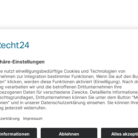
tung
 zur Online-Streitbeilegung (OS) bereit:
https://e
essum.
it­beilegung/Unive
le
tbeilegungsverfahren vor einer Verbraucherschlichtu