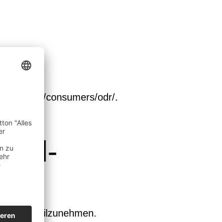
c.europa.eu/consumers/odr/
.
rsal­
ngsstelle teilzunehmen.