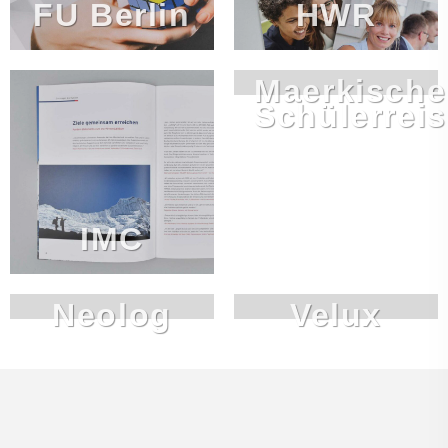
FU Berlin
HWR
Maerkische
Schülerrei
IMC
Neolog
Velux